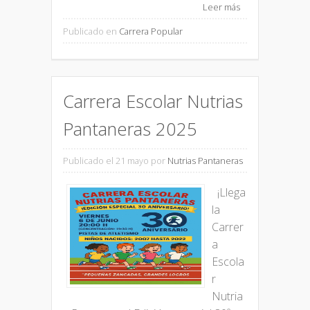
Leer más
Publicado en
Carrera Popular
Carrera Escolar Nutrias
Pantaneras 2025
Publicado el 21 mayo
por
Nutrias Pantaneras
¡Llega
la
Carrer
a
Escola
r
Nutria