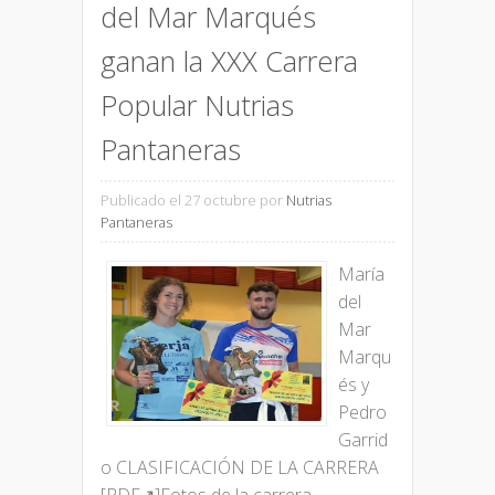
del Mar Marqués
ganan la XXX Carrera
Popular Nutrias
Pantaneras
Publicado el 27 octubre
por
Nutrias
Pantaneras
María
del
Mar
Marqu
és y
Pedro
Garrid
o CLASIFICACIÓN DE LA CARRERA
[PDF↗]Fotos de la carrera