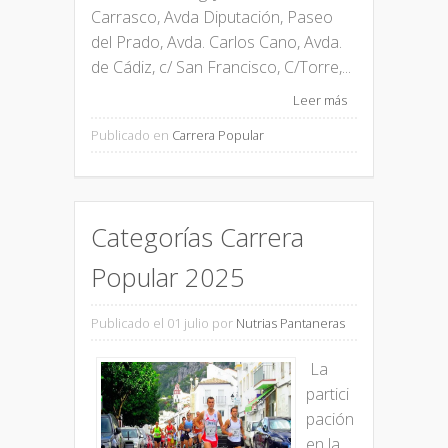
Carrasco, Avda Diputación, Paseo
del Prado, Avda. Carlos Cano, Avda.
de Cádiz, c/ San Francisco, C/Torre,...
Leer más
Publicado en
Carrera Popular
Categorías Carrera
Popular 2025
Publicado el 01 julio
por
Nutrias Pantaneras
La
partici
pación
en la