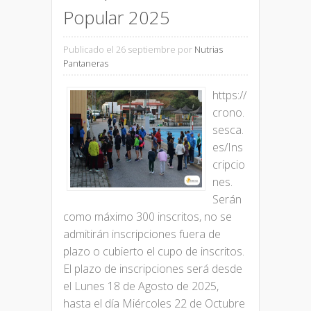
Popular 2025
Publicado el 26 septiembre
por
Nutrias
Pantaneras
https://
crono.
sesca.
es/Ins
cripcio
nes.
Serán
como máximo 300 inscritos, no se
admitirán inscripciones fuera de
plazo o cubierto el cupo de inscritos.
El plazo de inscripciones será desde
el Lunes 18 de Agosto de 2025,
hasta el día Miércoles 22 de Octubre