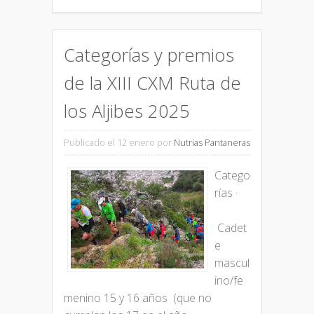
Categorías y premios
de la XIII CXM Ruta de
los Aljibes 2025
Publicado el 12 enero
por
Nutrias Pantaneras
Catego
rías ·
Cadet
e
mascul
ino/fe
menino 15 y 16 años (que no