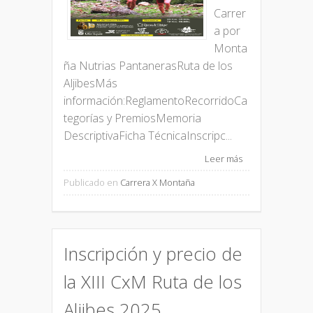
Carrer
a por
Monta
ña Nutrias PantanerasRuta de los
AljibesMás
información:ReglamentoRecorridoCa
tegorías y PremiosMemoria
DescriptivaFicha TécnicaInscripc...
Leer más
Publicado en
Carrera X Montaña
Inscripción y precio de
la XIII CxM Ruta de los
Aljibes 2025