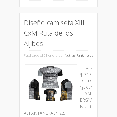
Diseño camiseta XIII
CxM Ruta de los
Aljibes
Publicado el 21 enero
por
Nutrias Pantaneras
https:/
/previo
.teame
rgy.es/
TEAM
ERGY/
NUTRI
ASPANTANERAS/122...