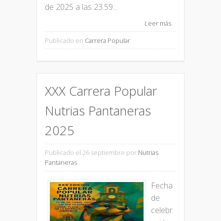
de 2025 a las 23.59...
Leer más
Publicado en
Carrera Popular
XXX Carrera Popular
Nutrias Pantaneras
2025
Publicado el 26 septiembre
por
Nutrias
Pantaneras
Fecha
de
celebr