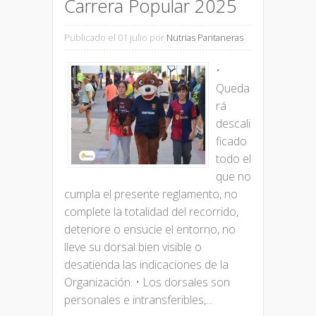
Carrera Popular 2025
Publicado el 01 julio
por
Nutrias Pantaneras
•
Queda
rá
descali
ficado
todo el
que no
cumpla el presente reglamento, no
complete la totalidad del recorrido,
deteriore o ensucie el entorno, no
lleve su dorsal bien visible o
desatienda las indicaciones de la
Organización. • Los dorsales son
personales e intransferibles,...