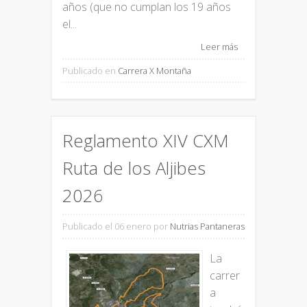
años (que no cumplan los 19 años
el...
Leer más
Publicado en
Carrera X Montaña
Reglamento XIV CXM
Ruta de los Aljibes
2026
Publicado el 06 enero
por
Nutrias Pantaneras
La
carrer
a