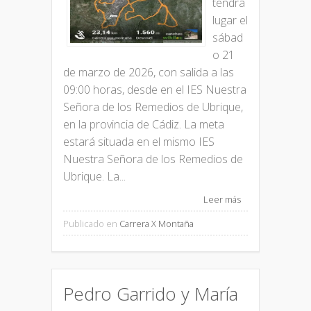
tendrá
lugar el
sábad
o 21
de marzo de 2026, con salida a las
09:00 horas, desde en el IES Nuestra
Señora de los Remedios de Ubrique,
en la provincia de Cádiz. La meta
estará situada en el mismo IES
Nuestra Señora de los Remedios de
Ubrique. La...
Leer más
Publicado en
Carrera X Montaña
Pedro Garrido y María