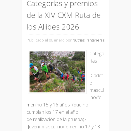
Categorías y premios
de la XIV CXM Ruta de
los Aljibes 2026
Publicado el 06 enero
por
Nutrias Pantaneras
Catego
rías ·
Cadet
e
mascul
ino/fe
menino 15 y 16 años (que no
cumplan los 17 en el año
de realización de la prueba).·
Juvenil masculino/femenino 17 y 18