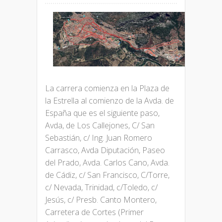
La carrera comienza en la Plaza de
la Estrella al comienzo de la Avda. de
España que es el siguiente paso,
Avda, de Los Callejones, C/ San
Sebastián, c/ Ing. Juan Romero
Carrasco, Avda Diputación, Paseo
del Prado, Avda. Carlos Cano, Avda.
de Cádiz, c/ San Francisco, C/Torre,
c/ Nevada, Trinidad, c/Toledo, c/
Jesús, c/ Presb. Canto Montero,
Carretera de Cortes (Primer