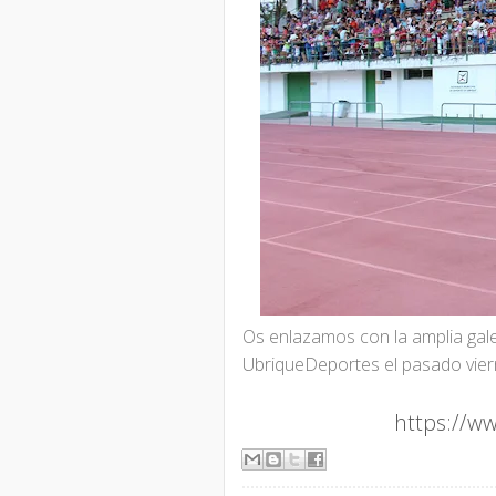
Os enlazamos con la amplia gale
UbriqueDeportes el pasado vier
https://w