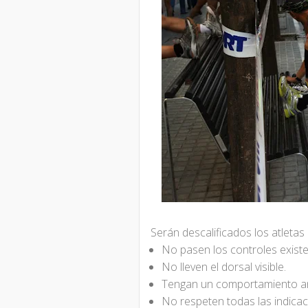
Serán descalificados los atletas
No pasen los controles existe
No lleven el dorsal visible.
Tengan un comportamiento an
No respeten todas las indicac