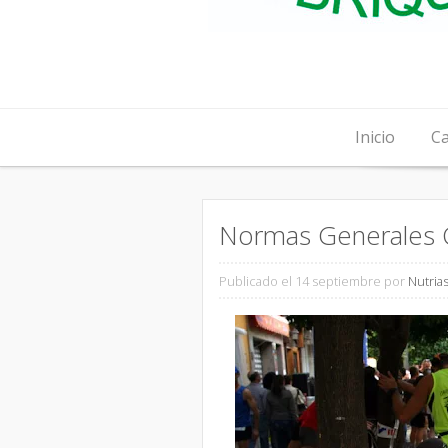
Skip to content
Inicio
Ca
Normas Generales C
Publicado el 14 septiembre
por
Nutria